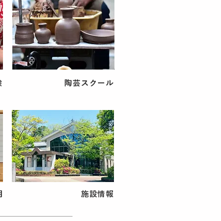
験
陶芸スクール
用
施設情報