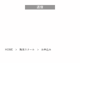
送信
HOME
>
陶芸スクール
> お申込み
所在地：
〒669-1342 兵庫県三田市四ツ辻720-2
TEL & FAX：
079-568-4340
営業時間：
10:00-17:00
休館日：
月曜日（祝日は営業）
学ぶ
陶芸体験
陶芸スクール