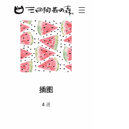
插图
4 週
4
週