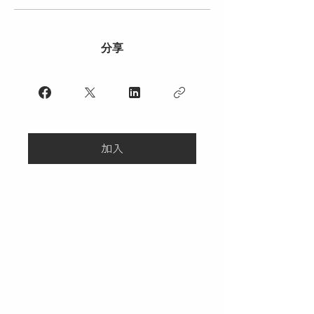
分享
加入
所在地：〒669-1342 兵库县三田市四辻720-2
电话及传真：079-568-4340
营业时间：10:00-17:00